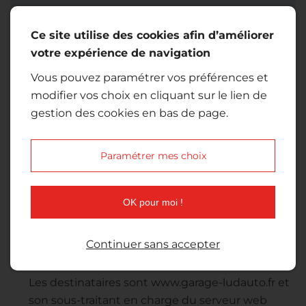
Sujet *
Ce site utilise des cookies afin d’améliorer
votre expérience de navigation
(1)
Message *
Vous pouvez paramétrer vos préférences et
modifier vos choix en cliquant sur le lien de
gestion des cookies en bas de page.
Paramétrer mes choix
(1) Veuillez ne pas saisir d'informations personnelles.
OK pour moi !
En cochant cette case, j’accepte que les
données saisies dans le formulaire ci-dessus
Continuer sans accepter
soient utilisées par www.garage-ludauto.fr pour
me recontacter dans le cadre de ma demande.
Les destinataires sont www.garage-ludauto.fr et
son sous-traitant en charge du serveur web